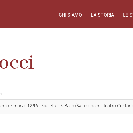
CHI SIAMO
LA STORIA
LE S
occi
o
rto 7 marzo 1896 - Società J. S. Bach (Sala concerti Teatro Costanz