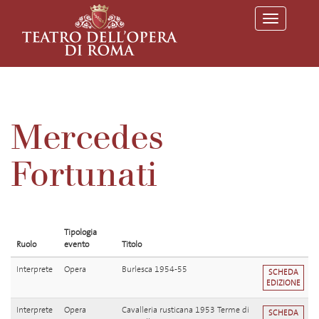
T
o
g
g
l
e
n
a
v
Mercedes
i
g
a
Fortunati
t
i
o
n
Tipologia
Ruolo
evento
Titolo
Interprete
Opera
Burlesca 1954-55
SCHEDA
EDIZIONE
Interprete
Opera
Cavalleria rusticana 1953 Terme di
SCHEDA