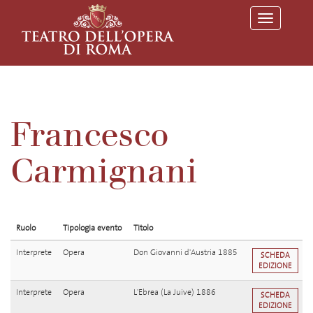
T
o
g
g
l
e
n
a
v
Francesco
i
g
a
Carmignani
t
i
o
n
Ruolo
Tipologia evento
Titolo
Interprete
Opera
Don Giovanni d'Austria 1885
SCHEDA
EDIZIONE
Interprete
Opera
L'Ebrea (La Juive) 1886
SCHEDA
EDIZIONE