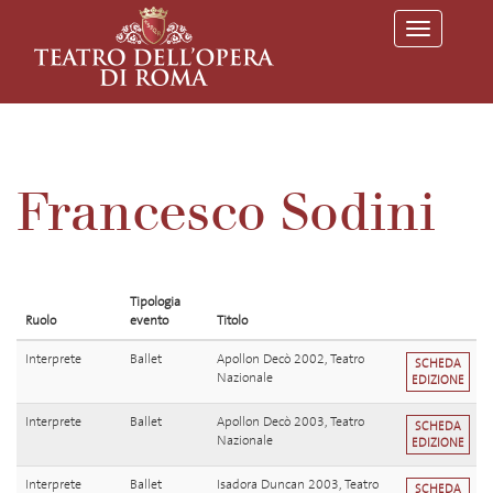
T
o
g
g
l
e
n
a
v
Francesco Sodini
i
g
a
t
i
o
Tipologia
n
Ruolo
evento
Titolo
Interprete
Ballet
Apollon Decò 2002, Teatro
SCHEDA
Nazionale
EDIZIONE
Interprete
Ballet
Apollon Decò 2003, Teatro
SCHEDA
Nazionale
EDIZIONE
Interprete
Ballet
Isadora Duncan 2003, Teatro
SCHEDA