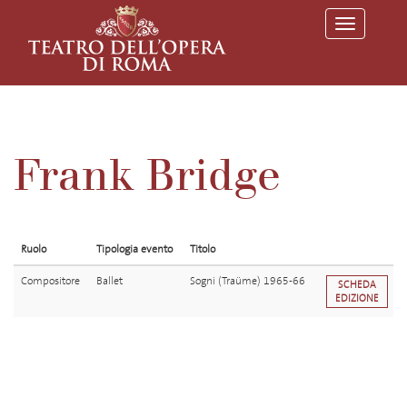
T
o
g
g
l
e
n
a
v
Frank Bridge
i
g
a
t
i
o
Ruolo
Tipologia evento
Titolo
n
Compositore
Ballet
Sogni (Traüme) 1965-66
SCHEDA
EDIZIONE