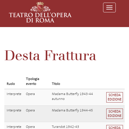
T
o
g
g
l
e
n
a
v
Desta Frattura
i
g
a
t
i
o
Tipologia
n
Ruolo
evento
Titolo
Interprete
Opera
Madama Butterfly 1943-44
SCHEDA
autunno
EDIZIONE
Interprete
Opera
Madama Butterfly 1944-45
SCHEDA
EDIZIONE
Interprete
Opera
Turandot 1942-43
SCHEDA