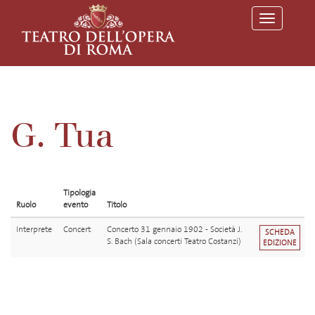
T
o
g
g
l
e
n
a
v
G. Tua
i
g
a
t
i
o
Tipologia
n
Ruolo
evento
Titolo
Interprete
Concert
Concerto 31 gennaio 1902 - Società J.
SCHEDA
S. Bach (Sala concerti Teatro Costanzi)
EDIZIONE