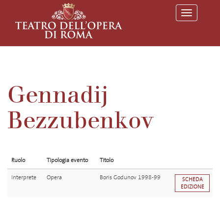
T
o
g
g
l
e
n
a
v
Gennadij
i
g
a
Bezzubenkov
t
i
o
n
Ruolo
Tipologia evento
Titolo
Interprete
Opera
Boris Godunov 1998-99
SCHEDA
EDIZIONE