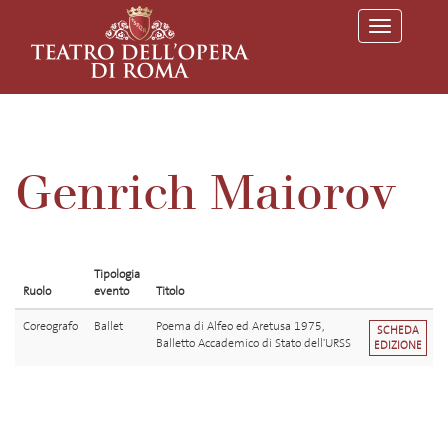
T
o
g
g
l
e
n
a
v
Genrich Maiorov
i
g
a
t
i
o
Tipologia
n
Ruolo
evento
Titolo
Coreografo
Ballet
Poema di Alfeo ed Aretusa 1975,
SCHEDA
Balletto Accademico di Stato dell'URSS
EDIZIONE