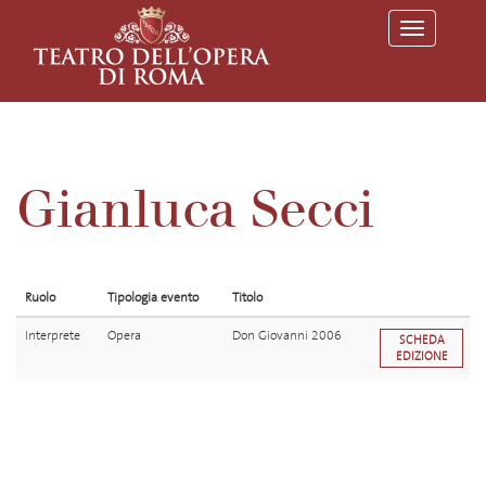
T
o
g
g
l
e
n
a
v
Gianluca Secci
i
g
a
t
i
o
Ruolo
Tipologia evento
Titolo
n
Interprete
Opera
Don Giovanni 2006
SCHEDA
EDIZIONE