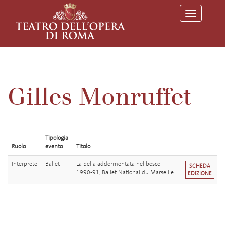
T
o
g
g
l
e
n
a
v
Gilles Monruffet
i
g
a
t
i
o
Tipologia
n
Ruolo
evento
Titolo
Interprete
Ballet
La bella addormentata nel bosco
SCHEDA
1990-91, Ballet National du Marseille
EDIZIONE