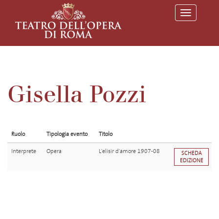
T
o
g
g
l
e
n
a
v
Gisella Pozzi
i
g
a
t
i
o
Ruolo
Tipologia evento
Titolo
n
Interprete
Opera
L'elisir d'amore 1907-08
SCHEDA
EDIZIONE