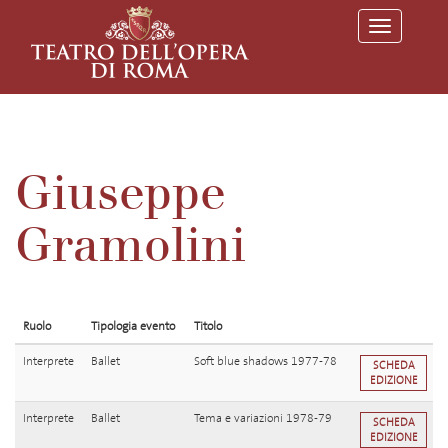
T
o
g
g
l
e
n
a
v
Giuseppe
i
g
a
Gramolini
t
i
o
n
Ruolo
Tipologia evento
Titolo
Interprete
Ballet
Soft blue shadows 1977-78
SCHEDA
EDIZIONE
Interprete
Ballet
Tema e variazioni 1978-79
SCHEDA
EDIZIONE