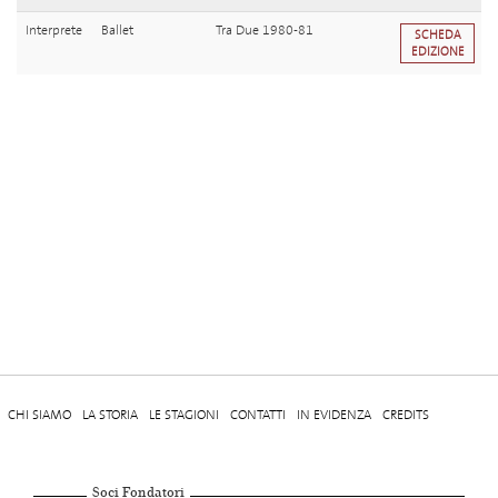
Interprete
Ballet
Tra Due 1980-81
SCHEDA
EDIZIONE
CHI SIAMO
LA STORIA
LE STAGIONI
CONTATTI
IN EVIDENZA
CREDITS
Soci Fondatori