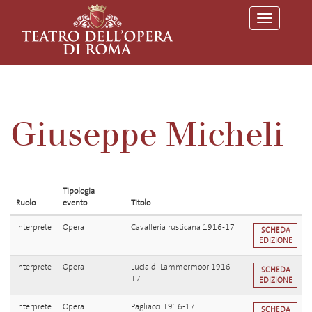
T
o
g
g
l
e
n
a
v
Giuseppe Micheli
i
g
a
t
i
o
Tipologia
n
Ruolo
evento
Titolo
Interprete
Opera
Cavalleria rusticana 1916-17
SCHEDA
EDIZIONE
Interprete
Opera
Lucia di Lammermoor 1916-
SCHEDA
17
EDIZIONE
Interprete
Opera
Pagliacci 1916-17
SCHEDA