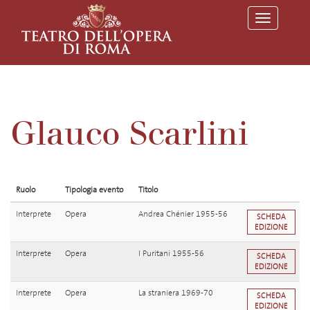
T
o
g
g
l
e
n
a
v
Glauco Scarlini
i
g
a
t
i
o
Ruolo
Tipologia evento
Titolo
n
Interprete
Opera
Andrea Chénier 1955-56
SCHEDA
EDIZIONE
Interprete
Opera
I Puritani 1955-56
SCHEDA
EDIZIONE
Interprete
Opera
La straniera 1969-70
SCHEDA
EDIZIONE