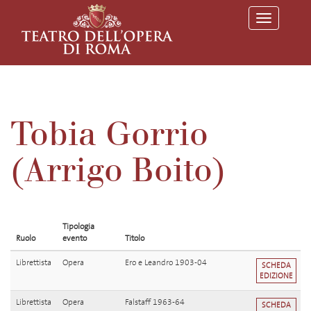
T
o
g
g
l
e
n
a
v
Tobia Gorrio
i
g
a
(Arrigo Boito)
t
i
o
n
Tipologia
Ruolo
evento
Titolo
Librettista
Opera
Ero e Leandro 1903-04
SCHEDA
EDIZIONE
Librettista
Opera
Falstaff 1963-64
SCHEDA