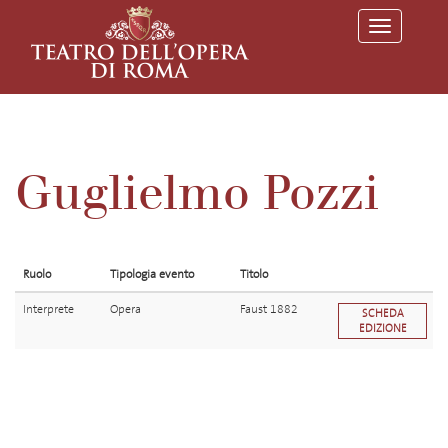
T
o
g
g
l
e
n
a
v
Guglielmo Pozzi
i
g
a
t
i
o
Ruolo
Tipologia evento
Titolo
n
Interprete
Opera
Faust 1882
SCHEDA
EDIZIONE