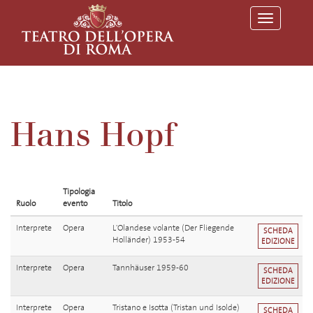
T
o
g
g
l
e
n
a
v
Hans Hopf
i
g
a
t
i
o
Tipologia
n
Ruolo
evento
Titolo
Interprete
Opera
L'Olandese volante (Der Fliegende
SCHEDA
Holländer) 1953-54
EDIZIONE
Interprete
Opera
Tannhäuser 1959-60
SCHEDA
EDIZIONE
Interprete
Opera
Tristano e Isotta (Tristan und Isolde)
SCHEDA