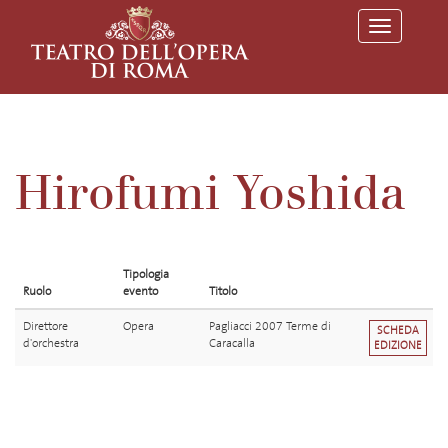
T
o
g
g
l
e
n
a
v
Hirofumi Yoshida
i
g
a
t
i
o
Tipologia
n
Ruolo
evento
Titolo
Direttore
Opera
Pagliacci 2007 Terme di
SCHEDA
d'orchestra
Caracalla
EDIZIONE