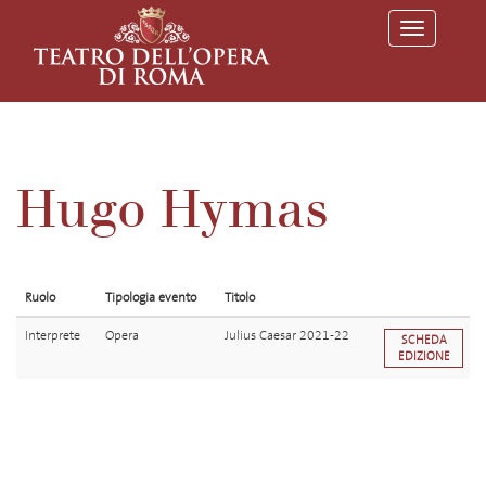
T
o
g
g
l
e
n
a
v
Hugo Hymas
i
g
a
t
i
o
Ruolo
Tipologia evento
Titolo
n
Interprete
Opera
Julius Caesar 2021-22
SCHEDA
EDIZIONE