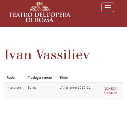
T
o
g
g
l
e
n
a
v
Ivan Vassiliev
i
g
a
t
i
o
Ruolo
Tipologia evento
Titolo
n
Interprete
Ballet
L'Arlésienne 2010-11
SCHEDA
EDIZIONE