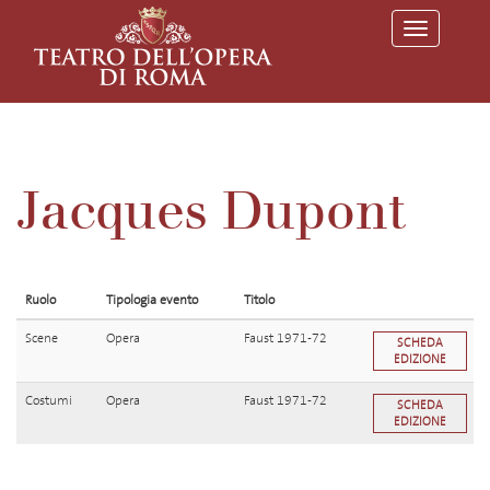
T
o
g
g
l
e
n
a
v
Jacques Dupont
i
g
a
t
i
o
Ruolo
Tipologia evento
Titolo
n
Scene
Opera
Faust 1971-72
SCHEDA
EDIZIONE
Costumi
Opera
Faust 1971-72
SCHEDA
EDIZIONE