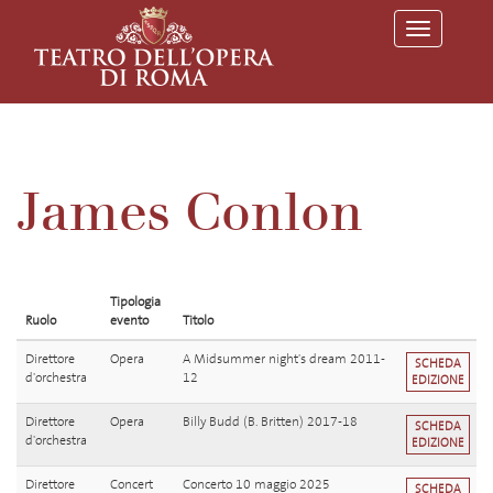
T
o
g
g
l
e
n
a
v
James Conlon
i
g
a
t
i
o
Tipologia
n
Ruolo
evento
Titolo
Direttore
Opera
A Midsummer night's dream 2011-
SCHEDA
d'orchestra
12
EDIZIONE
Direttore
Opera
Billy Budd (B. Britten) 2017-18
SCHEDA
d'orchestra
EDIZIONE
Direttore
Concert
Concerto 10 maggio 2025
SCHEDA