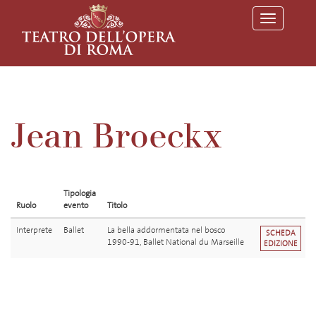
T
o
g
g
l
e
n
a
v
Jean Broeckx
i
g
a
t
i
o
Tipologia
n
Ruolo
evento
Titolo
Interprete
Ballet
La bella addormentata nel bosco
SCHEDA
1990-91, Ballet National du Marseille
EDIZIONE