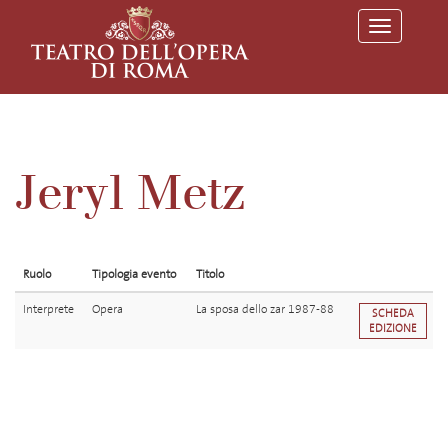
T
o
g
g
l
e
n
a
v
Jeryl Metz
i
g
a
t
i
o
Ruolo
Tipologia evento
Titolo
n
Interprete
Opera
La sposa dello zar 1987-88
SCHEDA
EDIZIONE