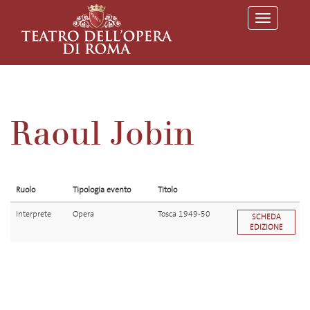
T
o
g
g
l
e
n
a
v
Raoul Jobin
i
g
a
t
i
o
Ruolo
Tipologia evento
Titolo
n
Interprete
Opera
Tosca 1949-50
SCHEDA
EDIZIONE