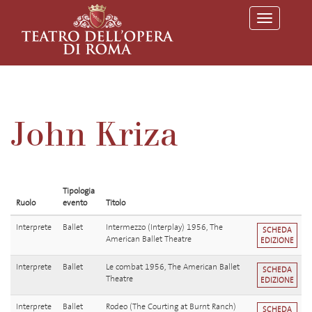
T
o
g
g
l
e
n
a
v
John Kriza
i
g
a
t
i
o
Tipologia
n
Ruolo
evento
Titolo
Interprete
Ballet
Intermezzo (Interplay) 1956, The
SCHEDA
American Ballet Theatre
EDIZIONE
Interprete
Ballet
Le combat 1956, The American Ballet
SCHEDA
Theatre
EDIZIONE
Interprete
Ballet
Rodeo (The Courting at Burnt Ranch)
SCHEDA