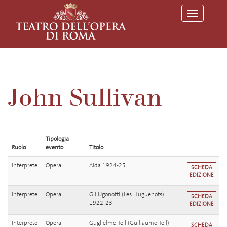
T
o
g
g
l
e
n
a
v
John Sullivan
i
g
a
t
i
o
Tipologia
n
Ruolo
evento
Titolo
Interprete
Opera
Aida 1924-25
SCHEDA
EDIZIONE
Interprete
Opera
Gli Ugonotti (Les Huguenots)
SCHEDA
1922-23
EDIZIONE
Interprete
Opera
Guglielmo Tell (Guillaume Tell)
SCHEDA