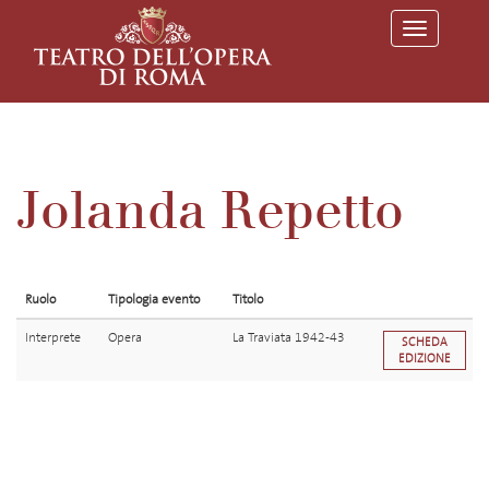
T
o
g
g
l
e
n
a
v
Jolanda Repetto
i
g
a
t
i
o
Ruolo
Tipologia evento
Titolo
n
Interprete
Opera
La Traviata 1942-43
SCHEDA
EDIZIONE