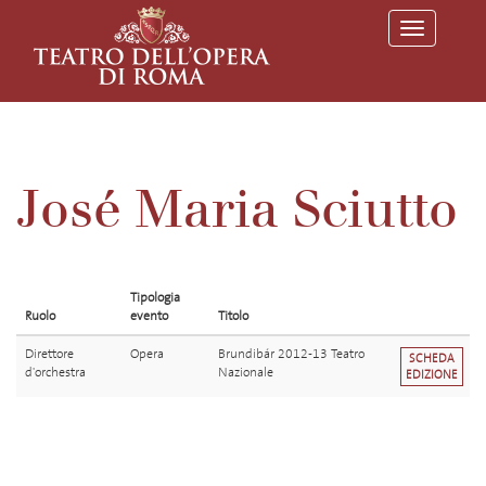
T
o
g
g
l
e
n
a
v
José Maria Sciutto
i
g
a
t
i
o
Tipologia
n
Ruolo
evento
Titolo
Direttore
Opera
Brundibár 2012-13 Teatro
SCHEDA
d'orchestra
Nazionale
EDIZIONE