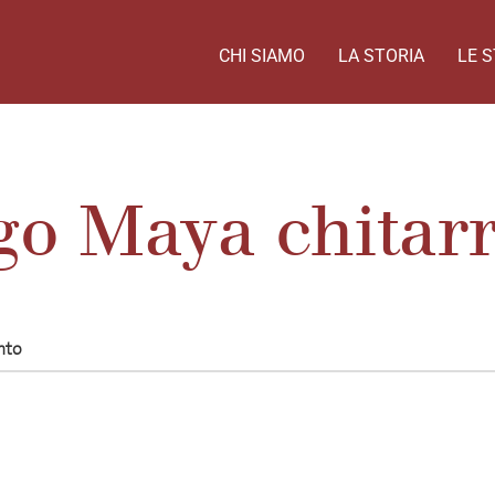
CHI SIAMO
LA STORIA
LE S
go Maya chitar
nto