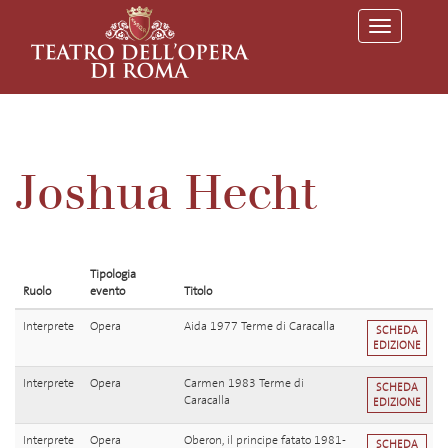
T
o
g
g
l
e
n
a
v
Joshua Hecht
i
g
a
t
i
o
Tipologia
n
Ruolo
evento
Titolo
Interprete
Opera
Aida 1977 Terme di Caracalla
SCHEDA
EDIZIONE
Interprete
Opera
Carmen 1983 Terme di
SCHEDA
Caracalla
EDIZIONE
Interprete
Opera
Oberon, il principe fatato 1981-
SCHEDA