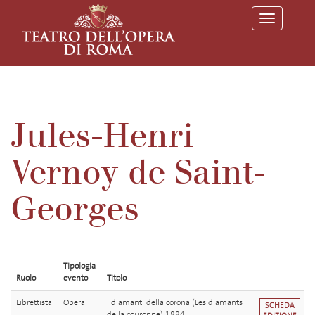
T
o
g
g
l
e
n
a
v
Jules-Henri
i
g
a
Vernoy de Saint-
t
i
o
Georges
n
Tipologia
Ruolo
evento
Titolo
Librettista
Opera
I diamanti della corona (Les diamants
SCHEDA
de la couronne) 1884