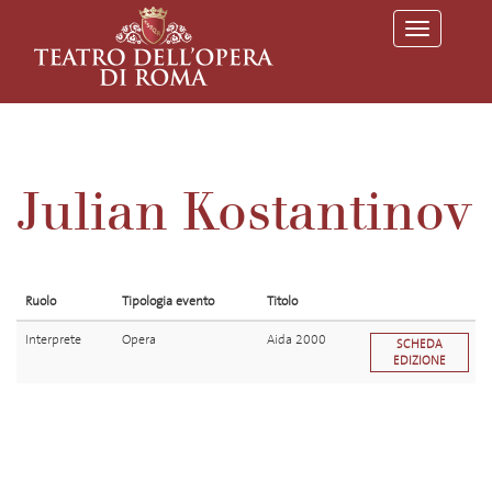
T
o
g
g
l
e
n
a
v
Julian Kostantinov
i
g
a
t
i
o
Ruolo
Tipologia evento
Titolo
n
Interprete
Opera
Aida 2000
SCHEDA
EDIZIONE