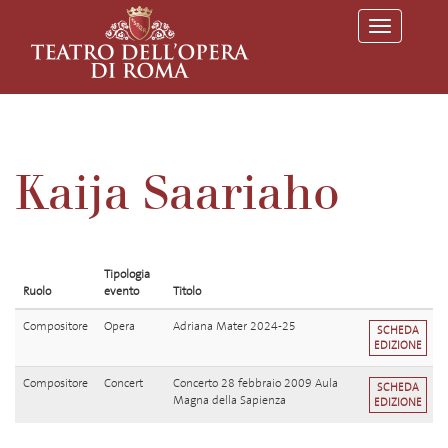
T
o
g
g
l
e
n
a
v
Kaija Saariaho
i
g
a
t
i
o
Tipologia
n
Ruolo
evento
Titolo
Compositore
Opera
Adriana Mater 2024-25
SCHEDA
EDIZIONE
Compositore
Concert
Concerto 28 febbraio 2009 Aula
SCHEDA
Magna della Sapienza
EDIZIONE