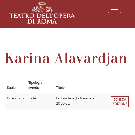
T
o
g
g
l
e
n
a
v
Karina Alavardjan
i
g
a
t
i
o
Tipologia
n
Ruolo
evento
Titolo
Coreografo
Ballet
La Baiadera (La Bayadère)
SCHEDA
2010-11
EDIZIONE