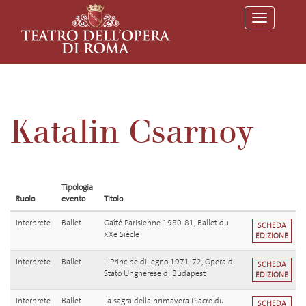
T
o
g
g
l
e
n
a
v
Katalin Csarnoy
i
g
a
t
i
o
Tipologia
n
Ruolo
evento
Titolo
Interprete
Ballet
Gaîté Parisienne 1980-81, Ballet du
SCHEDA
XXe Siècle
EDIZIONE
Interprete
Ballet
Il Principe di legno 1971-72, Opera di
SCHEDA
Stato Ungherese di Budapest
EDIZIONE
Interprete
Ballet
La sagra della primavera (Sacre du
SCHEDA