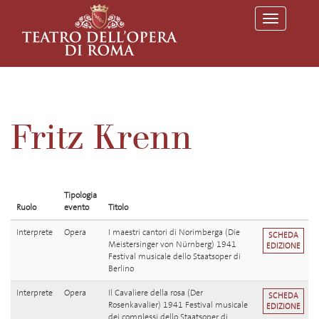
T
o
g
g
l
e
n
a
v
Fritz Krenn
i
g
a
t
i
o
Tipologia
n
Ruolo
evento
Titolo
Interprete
Opera
I maestri cantori di Norimberga (Die
SCHEDA
Meistersinger von Nürnberg) 1941
EDIZIONE
Festival musicale dello Staatsoper di
Berlino
Interprete
Opera
Il Cavaliere della rosa (Der
SCHEDA
Rosenkavalier) 1941 Festival musicale
EDIZIONE
dei complessi dello Staatsoper di