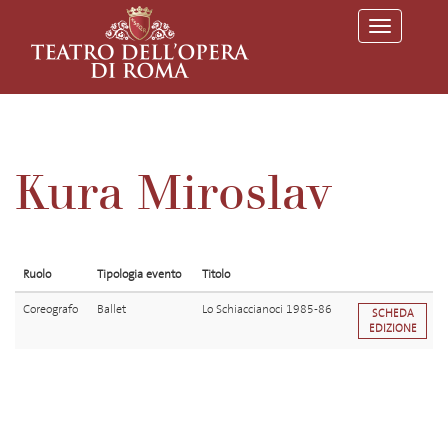
T
o
g
g
l
e
n
a
v
Kura Miroslav
i
g
a
t
i
o
Ruolo
Tipologia evento
Titolo
n
Coreografo
Ballet
Lo Schiaccianoci 1985-86
SCHEDA
EDIZIONE