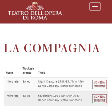
T
o
g
g
l
e
n
a
v
LA COMPAGNIA
i
g
a
t
i
o
Tipologia
n
Ruolo
evento
Titolo
Interprete
Ballet
Night Creature 1988-89, Alvin Ailey
SCHEDA
Dance Company, Teatro Brancaccio
EDIZIONE
Interprete
Ballet
Revelations 1988-89, Alvin Ailey
SCHEDA
Dance Company, Teatro Brancaccio
EDIZIONE