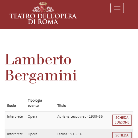
T
o
g
g
l
e
n
a
v
Lamberto
i
g
a
Bergamini
t
i
o
n
Tipologia
Ruolo
evento
Titolo
Interprete
Opera
Adriana Lecouvreur 1935-36
SCHEDA
EDIZIONE
Interprete
Opera
Fatma 1915-16
SCHEDA