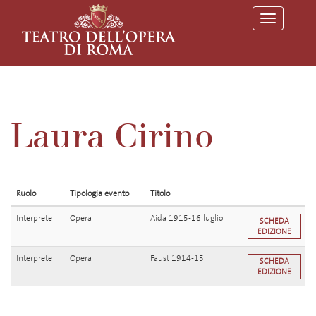
T
o
g
g
l
e
n
a
v
Laura Cirino
i
g
a
t
i
o
Ruolo
Tipologia evento
Titolo
n
Interprete
Opera
Aida 1915-16 luglio
SCHEDA
EDIZIONE
Interprete
Opera
Faust 1914-15
SCHEDA
EDIZIONE