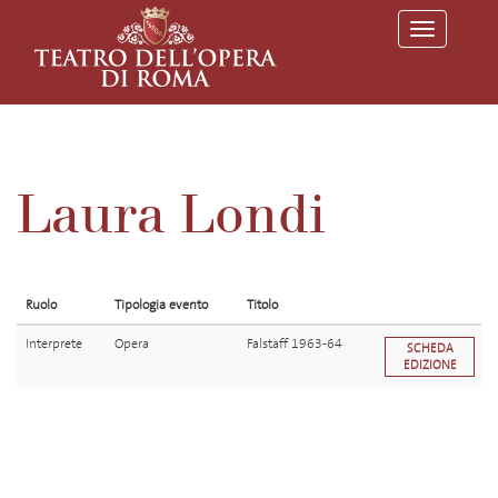
T
o
g
g
l
e
n
a
v
Laura Londi
i
g
a
t
i
o
Ruolo
Tipologia evento
Titolo
n
Interprete
Opera
Falstaff 1963-64
SCHEDA
EDIZIONE