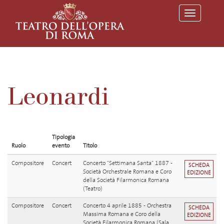
T
o
g
g
l
e
n
a
v
Leonardi
i
g
a
t
i
o
Tipologia
n
Ruolo
evento
Titolo
Compositore
Concert
Concerto "Settimana Santa" 1887 -
SCHEDA
Società Orchestrale Romana e Coro
EDIZIONE
della Società Filarmonica Romana
(Teatro)
Compositore
Concert
Concerto 4 aprile 1885 - Orchestra
SCHEDA
Massima Romana e Coro della
EDIZIONE
Società Filarmonica Romana (Sala