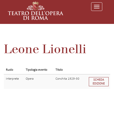
T
o
g
g
l
e
n
a
v
Leone Lionelli
i
g
a
t
i
o
Ruolo
Tipologia evento
Titolo
n
Interprete
Opera
Conchita 1929-30
SCHEDA
EDIZIONE