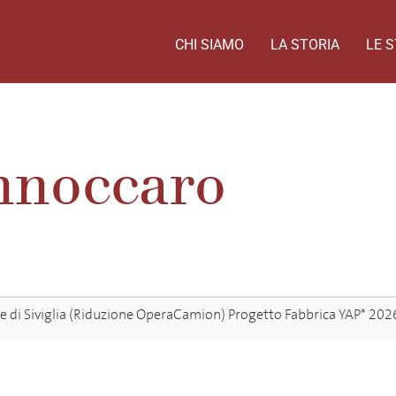
CHI SIAMO
LA STORIA
LE S
annoccaro
ere di Siviglia (Riduzione OperaCamion) Progetto Fabbrica YAP* 202