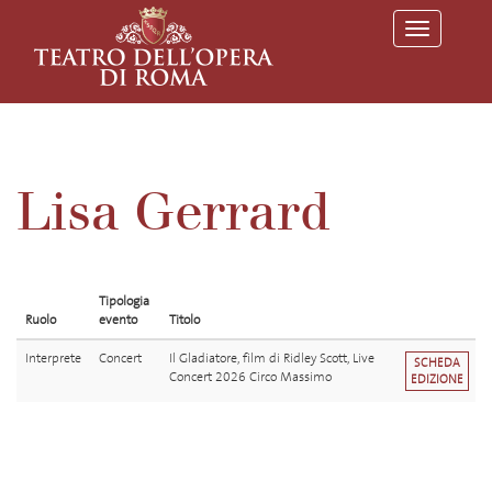
T
o
g
g
l
e
n
a
v
Lisa Gerrard
i
g
a
t
i
o
Tipologia
n
Ruolo
evento
Titolo
Interprete
Concert
Il Gladiatore, film di Ridley Scott, Live
SCHEDA
Concert 2026 Circo Massimo
EDIZIONE