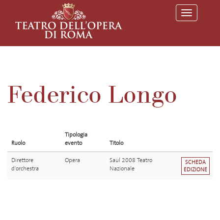
T
o
g
g
l
e
n
a
v
Federico Longo
i
g
a
t
i
o
Tipologia
n
Ruolo
evento
Titolo
Direttore
Opera
Saul 2008 Teatro
SCHEDA
d'orchestra
Nazionale
EDIZIONE