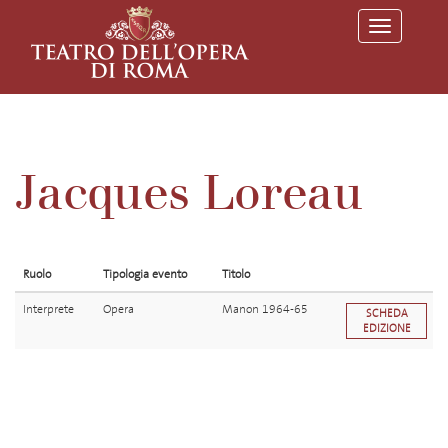
T
o
g
g
l
e
n
a
v
Jacques Loreau
i
g
a
t
i
o
Ruolo
Tipologia evento
Titolo
n
Interprete
Opera
Manon 1964-65
SCHEDA
EDIZIONE