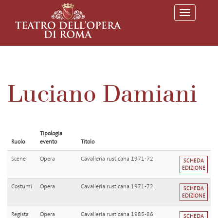
T
o
g
g
l
e
n
a
v
Luciano Damiani
i
g
a
t
i
o
Tipologia
n
Ruolo
evento
Titolo
Scene
Opera
Cavalleria rusticana 1971-72
SCHEDA
EDIZIONE
Costumi
Opera
Cavalleria rusticana 1971-72
SCHEDA
EDIZIONE
Regista
Opera
Cavalleria rusticana 1985-86
SCHEDA